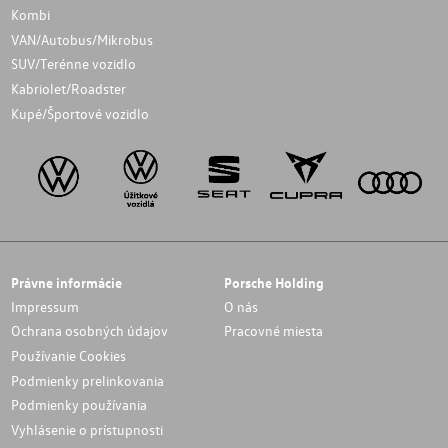
Kombi
VAN/Autobus/Mikrobus
SUV/Terénne vozidlo
Kabriolet/Roadster
Kupé/Športové vozidlo
Právne informácie
Porsche Holding
Impressum
O nás
Ochrana osobných údajov
Pracovné miesta
Používanie Cookies
Podmienky prelinkovania
Podmienky používania
Vyhlásenie o prístupnosti