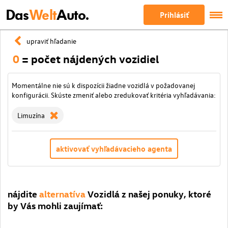
Das
Welt
Auto.
Prihlásiť
upraviť hľadanie
0
= počet nájdených vozidiel
Momentálne nie sú k dispozícii žiadne vozidlá v požadovanej
konfigurácii. Skúste zmeniť alebo zredukovať kritéria vyhľadávania:
Limuzína
aktivovať vyhľadávacieho agenta
nájdite
alternatíva
Vozidlá z našej ponuky, ktoré
by Vás mohli zaujímať: