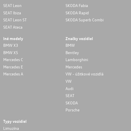
SEAT Leon
SKODA Fabia
SEAT Ibiza
SKODA Rapid
SEAT Leon ST
SKODA Superb Combi
SEAT Ateca
Iné modely
Značky vozidiel
BMW X3
BMW
BMW X5
Bentley
Mercedes C
Lamborghini
Mercedes E
Mercedes
Mercedes A
VW - úžitkové vozidlá
VW
Audi
SEAT
SKODA
Porsche
Typy vozidiel
Limuzína