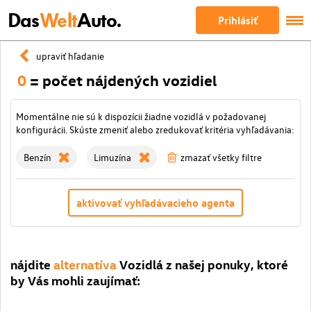
Das
Welt
Auto.
Prihlásiť
upraviť hľadanie
0
= počet nájdených vozidiel
Momentálne nie sú k dispozícii žiadne vozidlá v požadovanej
konfigurácii. Skúste zmeniť alebo zredukovať kritéria vyhľadávania:
Benzín
Limuzína
zmazať všetky filtre
aktivovať vyhľadávacieho agenta
nájdite
alternatíva
Vozidlá z našej ponuky, ktoré
by Vás mohli zaujímať: