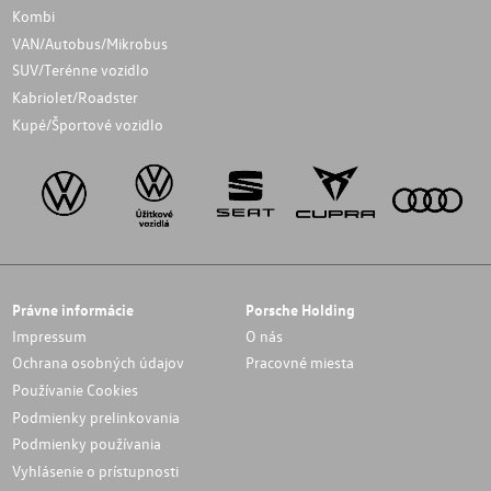
Kombi
VAN/Autobus/Mikrobus
SUV/Terénne vozidlo
Kabriolet/Roadster
Kupé/Športové vozidlo
Právne informácie
Porsche Holding
Impressum
O nás
Ochrana osobných údajov
Pracovné miesta
Používanie Cookies
Podmienky prelinkovania
Podmienky používania
Vyhlásenie o prístupnosti