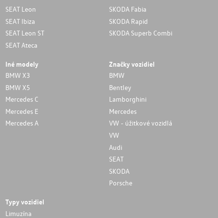
SEAT Leon
SKODA Fabia
SEAT Ibiza
SKODA Rapid
SEAT Leon ST
SKODA Superb Combi
SEAT Ateca
Iné modely
Značky vozidiel
BMW X3
BMW
BMW X5
Bentley
Mercedes C
Lamborghini
Mercedes E
Mercedes
Mercedes A
VW - úžitkové vozidlá
VW
Audi
SEAT
SKODA
Porsche
Typy vozidiel
Limuzína