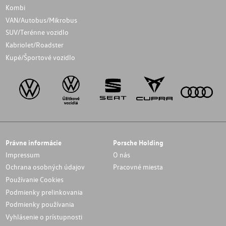
Kombi
VAN/Autobus/Mikrobus
SUV/Terénne vozidlo
Kabriolet/Roadster
Kupé/Športové vozidlo
Právne informácie
Porsche Holding
Impressum
O nás
Ochrana osobných údajov
Pracovné miesta
Používanie Cookies
Podmienky prelinkovania
Podmienky používania
Vyhlásenie o prístupnosti