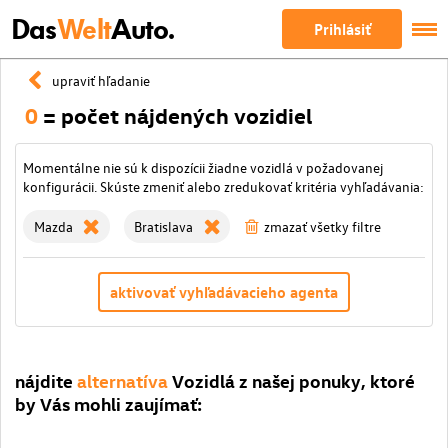
Das
Welt
Auto.
Prihlásiť
upraviť hľadanie
0
= počet nájdených vozidiel
Momentálne nie sú k dispozícii žiadne vozidlá v požadovanej
konfigurácii. Skúste zmeniť alebo zredukovať kritéria vyhľadávania:
Mazda
Bratislava
zmazať všetky filtre
aktivovať vyhľadávacieho agenta
nájdite
alternatíva
Vozidlá z našej ponuky, ktoré
by Vás mohli zaujímať: