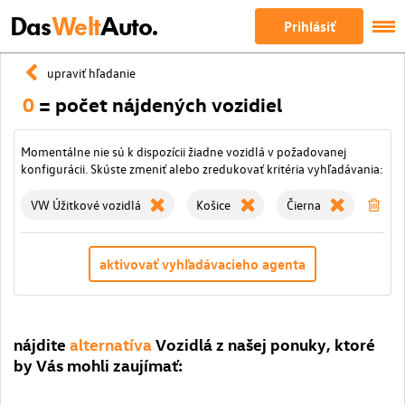
Das
Welt
Auto.
Prihlásiť
upraviť hľadanie
0
= počet nájdených vozidiel
Momentálne nie sú k dispozícii žiadne vozidlá v požadovanej
konfigurácii. Skúste zmeniť alebo zredukovať kritéria vyhľadávania:
VW Úžitkové vozidlá
Košice
Čierna
zma
aktivovať vyhľadávacieho agenta
nájdite
alternatíva
Vozidlá z našej ponuky, ktoré
by Vás mohli zaujímať: