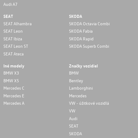
Audi A7
SEAT
SKODA
SEAT Alhambra
SKODA Octavia Combi
SEAT Leon
SKODA Fabia
SEAT Ibiza
SKODA Rapid
SEAT Leon ST
SKODA Superb Combi
SEAT Ateca
Iné modely
Značky vozidiel
BMW X3
BMW
BMW X5
Bentley
Mercedes C
Lamborghini
Mercedes E
Mercedes
Mercedes A
VW - úžitkové vozidlá
VW
Audi
SEAT
SKODA