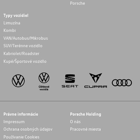
Porsche
Typy vozidiel
Limuzína
Kombi
VAN/Autobus/Mikrobus
SUV/Terénne vozidlo
Kabriolet/Roadster
Kupé/Športové vozidlo
Právne informácie
Porsche Holding
Impressum
O nás
Ochrana osobných údajov
Pracovné miesta
Používanie Cookies