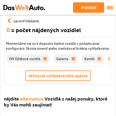
Das
Welt
Auto.
Prihlásiť
upraviť hľadanie
0
= počet nájdených vozidiel
Momentálne nie sú k dispozícii žiadne vozidlá v požadovanej
konfigurácii. Skúste zmeniť alebo zredukovať kritéria vyhľadávania:
VW Úžitkové vozidlá
Galanta
Kombi
zm
aktivovať vyhľadávacieho agenta
nájdite
alternatíva
Vozidlá z našej ponuky, ktoré
by Vás mohli zaujímať: