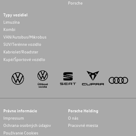
Porsche
Typy vozidiel
Limuzína
Kombi
VAN/Autobus/Mikrobus
SUV/Terénne vozidlo
Kabriolet/Roadster
Kupé/Športové vozidlo
Právne informácie
Porsche Holding
Impressum
O nás
Ochrana osobných údajov
Pracovné miesta
Používanie Cookies