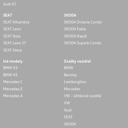
Audi A7
SEAT
SKODA
SEAT Alhambra
SKODA Octavia Combi
SEAT Leon
SKODA Fabia
SEAT Ibiza
SKODA Rapid
SEAT Leon ST
SKODA Superb Combi
SEAT Ateca
Iné modely
Značky vozidiel
BMW X3
BMW
BMW X5
Bentley
Mercedes C
Lamborghini
Mercedes E
Mercedes
Mercedes A
VW - úžitkové vozidlá
VW
Audi
SEAT
SKODA