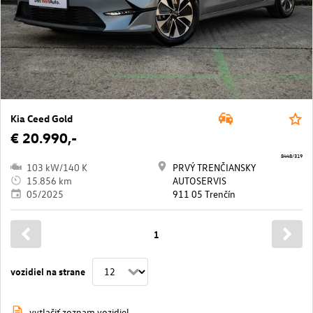
Kia Ceed Gold
€ 20.990,-
8448/319
103 kW/140 K
PRVÝ TRENČIANSKY
15.856 km
AUTOSERVIS
05/2025
911 05 Trenčín
1
vozidiel na strane
vytlačiť zoznam vozidiel