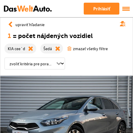
Das
Welt
Auto.
Prihlásiť
upraviť hľadanie
1
= počet nájdených vozidiel
KIA cee`d
Šedá
zmazať všetky filtre