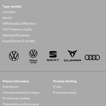
Typy vozidiel
Limuzína
Kombi
VAN/Autobus/Mikrobus
SUV/Terénne vozidlo
Kabriolet/Roadster
Kupé/Športové vozidlo
Právne informácie
Porsche Holding
Impressum
O nás
Ochrana osobných údajov
Pracovné miesta
Používanie Cookies
Podmienky prelinkovania