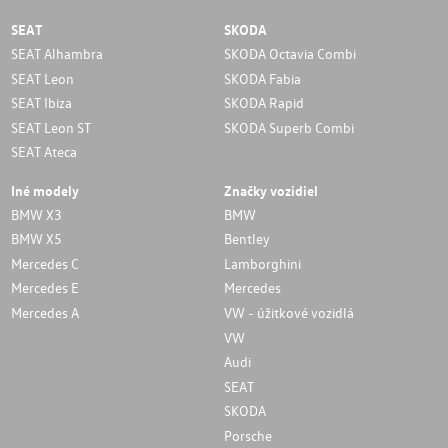
SEAT
SKODA
SEAT Alhambra
SKODA Octavia Combi
SEAT Leon
SKODA Fabia
SEAT Ibiza
SKODA Rapid
SEAT Leon ST
SKODA Superb Combi
SEAT Ateca
Iné modely
Značky vozidiel
BMW X3
BMW
BMW X5
Bentley
Mercedes C
Lamborghini
Mercedes E
Mercedes
Mercedes A
VW - úžitkové vozidlá
VW
Audi
SEAT
SKODA
Porsche