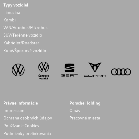
Typy vozidiel
Limuzína
Kombi
VAN/Autobus/Mikrobus
SUV/Terénne vozidlo
Kabriolet/Roadster
Kupé/Športové vozidlo
Právne informácie
Porsche Holding
Impressum
O nás
Ochrana osobných údajov
Pracovné miesta
Používanie Cookies
Podmienky prelinkovania