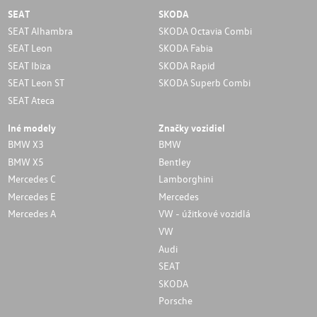
SEAT
SKODA
SEAT Alhambra
SKODA Octavia Combi
SEAT Leon
SKODA Fabia
SEAT Ibiza
SKODA Rapid
SEAT Leon ST
SKODA Superb Combi
SEAT Ateca
Iné modely
Značky vozidiel
BMW X3
BMW
BMW X5
Bentley
Mercedes C
Lamborghini
Mercedes E
Mercedes
Mercedes A
VW - úžitkové vozidlá
VW
Audi
SEAT
SKODA
Porsche