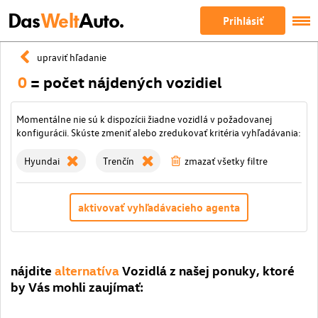
Das
Welt
Auto.
Prihlásiť
upraviť hľadanie
0
= počet nájdených vozidiel
Momentálne nie sú k dispozícii žiadne vozidlá v požadovanej
konfigurácii. Skúste zmeniť alebo zredukovať kritéria vyhľadávania:
Hyundai
Trenčín
zmazať všetky filtre
aktivovať vyhľadávacieho agenta
nájdite
alternatíva
Vozidlá z našej ponuky, ktoré
by Vás mohli zaujímať: