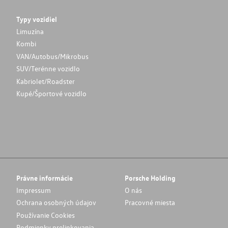
Typy vozidiel
Limuzína
Kombi
VAN/Autobus/Mikrobus
SUV/Terénne vozidlo
Kabriolet/Roadster
Kupé/Športové vozidlo
Právne informácie
Porsche Holding
Impressum
O nás
Ochrana osobných údajov
Pracovné miesta
Používanie Cookies
Podmienky prelinkovania