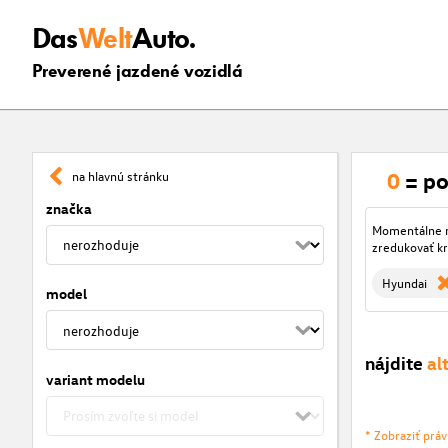
Das
Welt
Auto.
Preverené jazdené vozidlá
0
= po
na hlavnú stránku
značka
Momentálne ni
zredukovať kr
Hyundai
model
nájdite
al
variant modelu
* Zobraziť prá