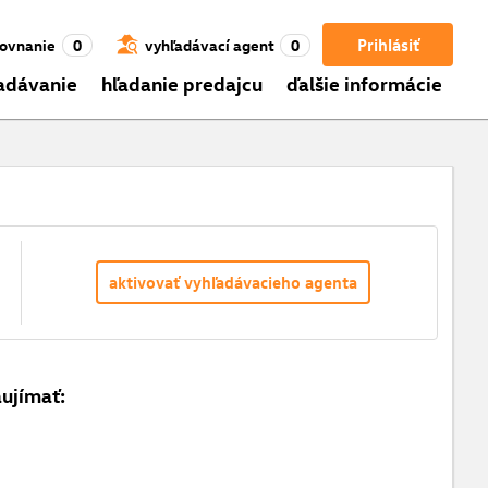
Prihlásiť
ovnanie
0
vyhľadávací agent
0
adávanie
hľadanie predajcu
ďalšie informácie
aktivovať vyhľadávacieho agenta
aujímať: