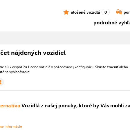
uložené vozidlá
0
por
podrobné vyhľ
čet nájdených vozidiel
e sú k dispozícii žiadne vozidlá v požadovanej konfigurácii. Skúste zmeniť alebo
itéria vyhľadávania:
ternatíva
Vozidlá z našej ponuky, ktoré by Vás mohli z
vne informácie