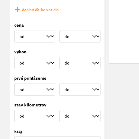
doplniť ďalšie vozidlo
cena
výkon
prvé prihlásenie
stav kilometrov
kraj