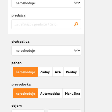
predajca
druh paliva
pohon
nerozhoduje
Zadný
4x4
Predný
prevodovka
nerozhoduje
Automatická
Manuálna
objem