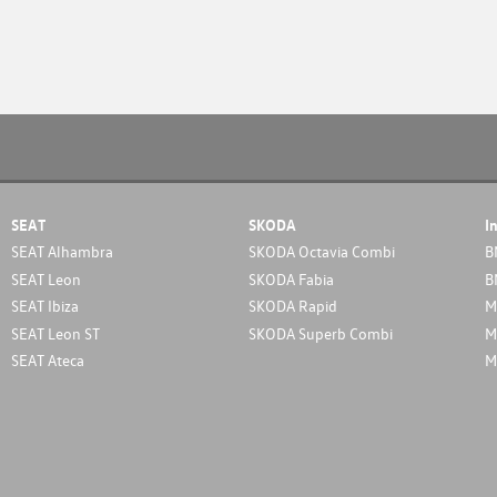
SEAT
SKODA
I
SEAT Alhambra
SKODA Octavia Combi
B
SEAT Leon
SKODA Fabia
B
SEAT Ibiza
SKODA Rapid
M
SEAT Leon ST
SKODA Superb Combi
M
SEAT Ateca
M