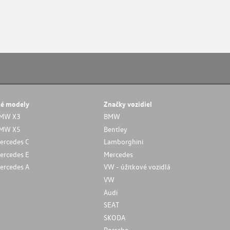
né modely
Značky vozidiel
MW X3
BMW
MW X5
Bentley
ercedes C
Lamborghini
ercedes E
Mercedes
ercedes A
VW - úžitkové vozidlá
VW
Audi
SEAT
SKODA
Porsche