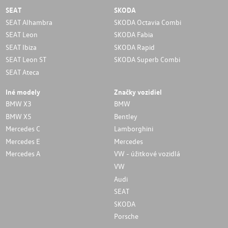
SEAT
SKODA
SEAT Alhambra
SKODA Octavia Combi
SEAT Leon
SKODA Fabia
SEAT Ibiza
SKODA Rapid
SEAT Leon ST
SKODA Superb Combi
SEAT Ateca
Iné modely
Značky vozidiel
BMW X3
BMW
BMW X5
Bentley
Mercedes C
Lamborghini
Mercedes E
Mercedes
Mercedes A
VW - úžitkové vozidlá
VW
Audi
SEAT
SKODA
Porsche