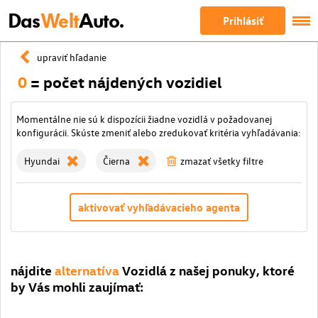
Das
Welt
Auto.
Prihlásiť
upraviť hľadanie
0
= počet nájdených vozidiel
Momentálne nie sú k dispozícii žiadne vozidlá v požadovanej
konfigurácii. Skúste zmeniť alebo zredukovať kritéria vyhľadávania:
Hyundai
Čierna
zmazať všetky filtre
aktivovať vyhľadávacieho agenta
nájdite
alternatíva
Vozidlá z našej ponuky, ktoré
by Vás mohli zaujímať: