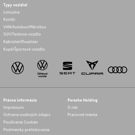
Typy vozidiel
Limuzína
Kombi
VAN/Autobus/Mikrobus
SUV/Terénne vozidlo
Kabriolet/Roadster
Kupé/Športové vozidlo
Právne informácie
Porsche Holding
Impressum
O nás
Ochrana osobných údajov
Pracovné miesta
Používanie Cookies
Podmienky prelinkovania