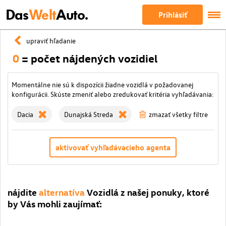
Das
Welt
Auto.
Prihlásiť
upraviť hľadanie
0
= počet nájdených vozidiel
Momentálne nie sú k dispozícii žiadne vozidlá v požadovanej
konfigurácii. Skúste zmeniť alebo zredukovať kritéria vyhľadávania:
Dacia
Dunajská Streda
zmazať všetky filtre
aktivovať vyhľadávacieho agenta
nájdite
alternatíva
Vozidlá z našej ponuky, ktoré
by Vás mohli zaujímať: