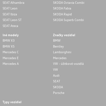
SEAT Alhambra
SKODA Octavia Combi
SEAT Leon
SKODA Fabia
SEAT Ibiza
SKODA Rapid
SEAT Leon ST
SKODA Superb Combi
SEAT Ateca
Iné modely
Značky vozidiel
BMW X3
BMW
BMW X5
Bentley
Mercedes C
Lamborghini
Mercedes E
Mercedes
Mercedes A
VW - úžitkové vozidlá
VW
Audi
SEAT
SKODA
Porsche
Typy vozidiel