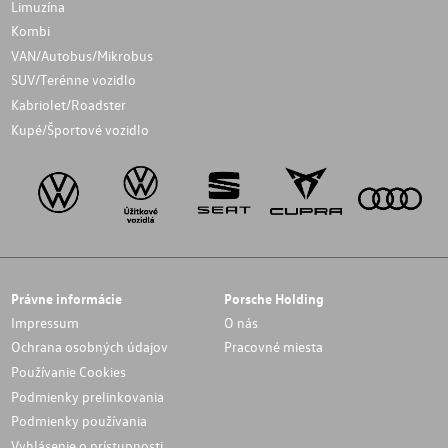
Limuzína
Kombi
VAN/Autobus/Mikrobus
SUV/Terénne vozidlo
Kabriolet/Roadster
Kupé/Športové vozidlo
Právne informácie
Porsche Holding
Impressum
O nás
Ochrana osobných údajov
Pracovné miesta
Používanie Cookies
Podmienky prelinkovania
Podmienky používania
Vyhlásenie o prístupnosti