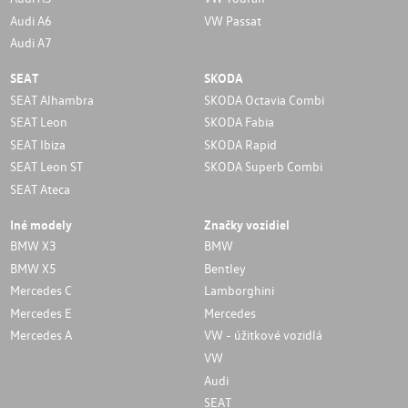
Audi A6
VW Passat
Audi A7
SEAT
SKODA
SEAT Alhambra
SKODA Octavia Combi
SEAT Leon
SKODA Fabia
SEAT Ibiza
SKODA Rapid
SEAT Leon ST
SKODA Superb Combi
SEAT Ateca
Iné modely
Značky vozidiel
BMW X3
BMW
BMW X5
Bentley
Mercedes C
Lamborghini
Mercedes E
Mercedes
Mercedes A
VW - úžitkové vozidlá
VW
Audi
SEAT