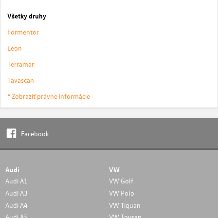
Všetky druhy
Formentor
Leon
Terramar
Tavascan
* Zobraziť právne informácie
Facebook
Audi
VW
Audi A1
VW Golf
Audi A3
VW Polo
Audi A4
VW Tiguan
Audi A5
VW Touran