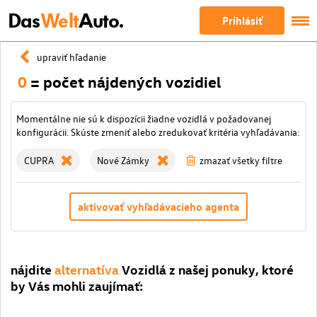
Das
Welt
Auto.
Prihlásiť
upraviť hľadanie
0
= počet nájdených vozidiel
Momentálne nie sú k dispozícii žiadne vozidlá v požadovanej
konfigurácii. Skúste zmeniť alebo zredukovať kritéria vyhľadávania:
CUPRA
Nové Zámky
zmazať všetky filtre
aktivovať vyhľadávacieho agenta
nájdite
alternatíva
Vozidlá z našej ponuky, ktoré
by Vás mohli zaujímať: