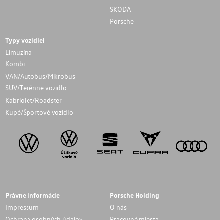
SKODA
Porsche
Typy vozidiel
Limuzína
Kombi
VAN/Autobus/Mikrobus
SUV/Terénne vozidlo
Kabriolet/Roadster
Kupé/Športové vozidlo
Právne informácie
Porsche Holding
Impressum
O nás
Ochrana osobných údajov
Pracovné miesta