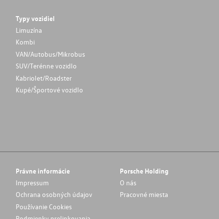
Typy vozidiel
Limuzína
Kombi
VAN/Autobus/Mikrobus
SUV/Terénne vozidlo
Kabriolet/Roadster
Kupé/Športové vozidlo
Právne informácie
Porsche Holding
Impressum
O nás
Ochrana osobných údajov
Pracovné miesta
Používanie Cookies
Podmienky prelinkovania