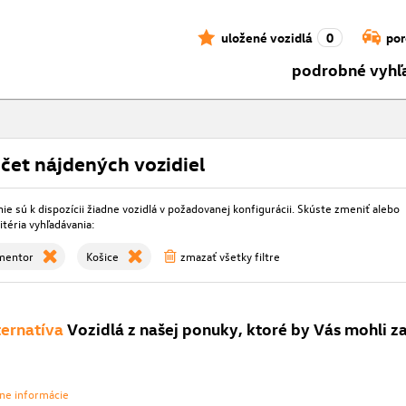
uložené vozidlá
0
por
podrobné vyhľ
čet nájdených vozidiel
e sú k dispozícii žiadne vozidlá v požadovanej konfigurácii. Skúste zmeniť alebo
itéria vyhľadávania:
mentor
Košice
zmazať všetky filtre
ternatíva
Vozidlá z našej ponuky, ktoré by Vás mohli z
vne informácie