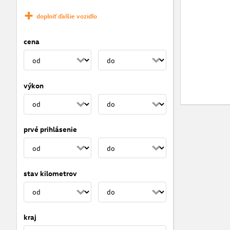
doplniť ďalšie vozidlo
cena
výkon
prvé prihlásenie
stav kilometrov
kraj