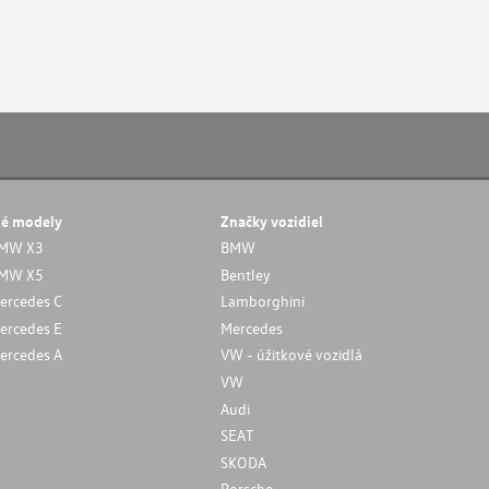
né modely
Značky vozidiel
MW X3
BMW
MW X5
Bentley
ercedes C
Lamborghini
ercedes E
Mercedes
ercedes A
VW - úžitkové vozidlá
VW
Audi
SEAT
SKODA
Porsche