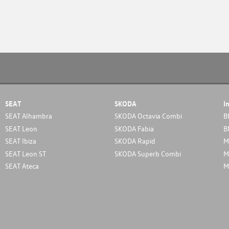
SEAT
SKODA
I
SEAT Alhambra
SKODA Octavia Combi
B
SEAT Leon
SKODA Fabia
B
SEAT Ibiza
SKODA Rapid
M
SEAT Leon ST
SKODA Superb Combi
M
SEAT Ateca
M