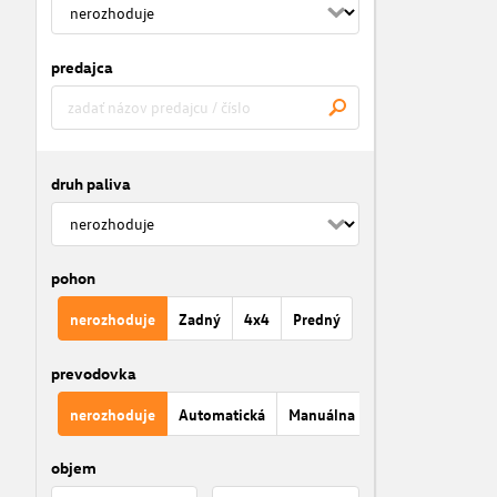
predajca
druh paliva
pohon
nerozhoduje
Zadný
4x4
Predný
prevodovka
nerozhoduje
Automatická
Manuálna
objem