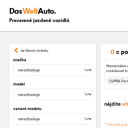
Das
Welt
Auto.
Preverené jazdené vozidlá
0
= po
na hlavnú stránku
značka
Momentálne ni
zredukovať kr
CUPRA For
model
nájdite
al
variant modelu
* Zobraziť prá