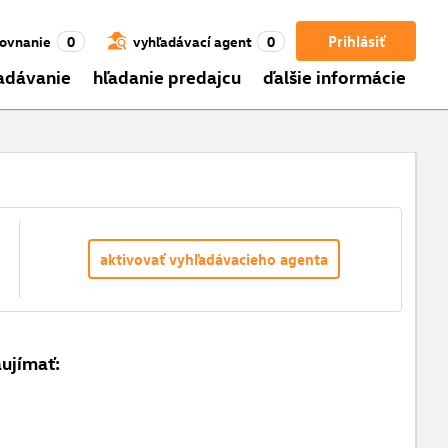
Prihlásiť
ovnanie
0
vyhľadávací agent
0
adávanie
hľadanie predajcu
ďalšie informácie
aktivovať vyhľadávacieho agenta
aujímať: