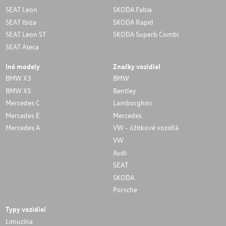
SEAT Leon
SKODA Fabia
SEAT Ibiza
SKODA Rapid
SEAT Leon ST
SKODA Superb Combi
SEAT Ateca
Iné modely
Značky vozidiel
BMW X3
BMW
BMW X5
Bentley
Mercedes C
Lamborghini
Mercedes E
Mercedes
Mercedes A
VW - úžitkové vozidlá
VW
Audi
SEAT
SKODA
Porsche
Typy vozidiel
Limuzína