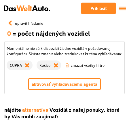
Das
Welt
Auto.
Prihlásiť
upraviť hľadanie
0
= počet nájdených vozidiel
Momentálne nie sú k dispozícii žiadne vozidlá v požadovanej
konfigurácii. Skúste zmeniť alebo zredukovať kritéria vyhľadávania:
CUPRA
Košice
zmazať všetky filtre
aktivovať vyhľadávacieho agenta
nájdite
alternatíva
Vozidlá z našej ponuky, ktoré
by Vás mohli zaujímať: