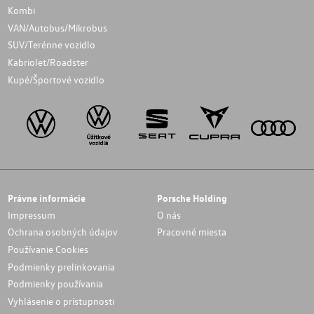
Kombi
VAN/Autobus/Mikrobus
SUV/Terénne vozidlo
Kabriolet/Roadster
Kupé/Športové vozidlo
Právne informácie
Porsche Holding
Impressum
O nás
Ochrana osobných údajov
Pracovné miesta
Používanie Cookies
Podmienky prelinkovania
Podmienky používania
Vyhlásenie o prístupnosti