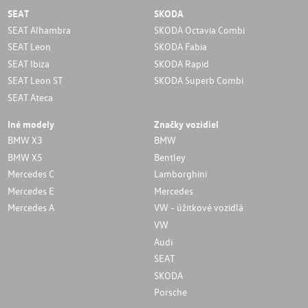
SEAT
SKODA
SEAT Alhambra
SKODA Octavia Combi
SEAT Leon
SKODA Fabia
SEAT Ibiza
SKODA Rapid
SEAT Leon ST
SKODA Superb Combi
SEAT Ateca
Iné modely
Značky vozidiel
BMW X3
BMW
BMW X5
Bentley
Mercedes C
Lamborghini
Mercedes E
Mercedes
Mercedes A
VW - úžitkové vozidlá
VW
Audi
SEAT
SKODA
Porsche