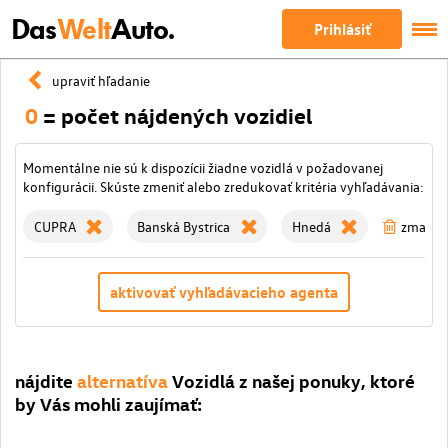
Das
Welt
Auto.
Prihlásiť
upraviť hľadanie
0
= počet nájdených vozidiel
Momentálne nie sú k dispozícii žiadne vozidlá v požadovanej
konfigurácii. Skúste zmeniť alebo zredukovať kritéria vyhľadávania:
CUPRA
Banská Bystrica
Hnedá
zmazať v
aktivovať vyhľadávacieho agenta
nájdite
alternatíva
Vozidlá z našej ponuky, ktoré
by Vás mohli zaujímať: