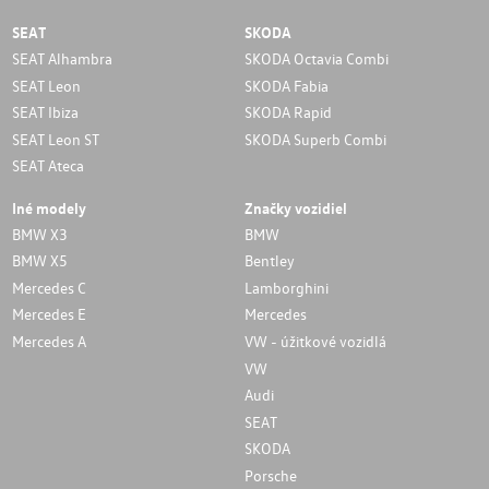
SEAT
SKODA
SEAT Alhambra
SKODA Octavia Combi
SEAT Leon
SKODA Fabia
SEAT Ibiza
SKODA Rapid
SEAT Leon ST
SKODA Superb Combi
SEAT Ateca
Iné modely
Značky vozidiel
BMW X3
BMW
BMW X5
Bentley
Mercedes C
Lamborghini
Mercedes E
Mercedes
Mercedes A
VW - úžitkové vozidlá
VW
Audi
SEAT
SKODA
Porsche