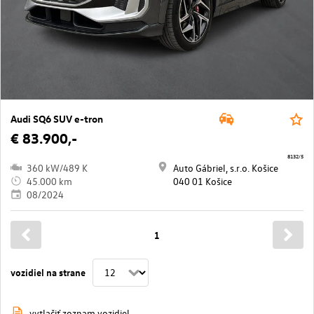
Audi SQ6 SUV e-tron
€ 83.900,-
8132/5
360 kW/489 K
Auto Gábriel, s.r.o. Košice
45.000 km
040 01 Košice
08/2024
1
vozidiel na strane
vytlačiť zoznam vozidiel