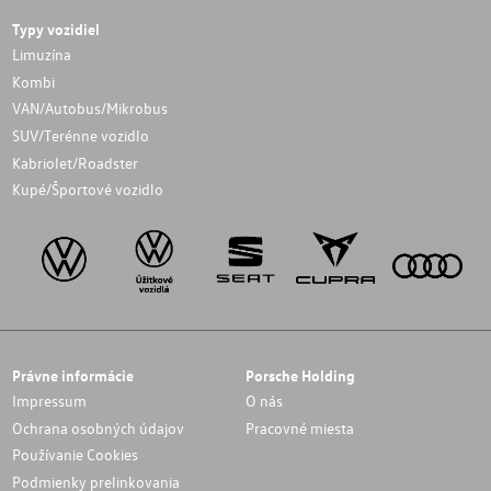
Typy vozidiel
Limuzína
Kombi
VAN/Autobus/Mikrobus
SUV/Terénne vozidlo
Kabriolet/Roadster
Kupé/Športové vozidlo
Právne informácie
Porsche Holding
Impressum
O nás
Ochrana osobných údajov
Pracovné miesta
Používanie Cookies
Podmienky prelinkovania