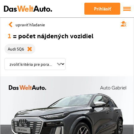
Das
Welt
Auto.
Prihlásiť
upraviť hľadanie
1
= počet nájdených vozidiel
Audi SQ6