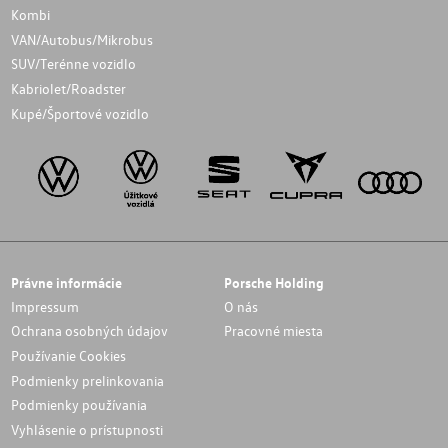
Kombi
VAN/Autobus/Mikrobus
SUV/Terénne vozidlo
Kabriolet/Roadster
Kupé/Športové vozidlo
Právne informácie
Porsche Holding
Impressum
O nás
Ochrana osobných údajov
Pracovné miesta
Používanie Cookies
Podmienky prelinkovania
Podmienky používania
Vyhlásenie o prístupnosti