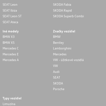
SEAT Leon
SKODA Fabia
SEAT Ibiza
SKODA Rapid
SEAT Leon ST
SKODA Superb Combi
SEAT Ateca
Iné modely
Značky vozidiel
BMW X3
BMW
BMW X5
Bentley
Mercedes C
Lamborghini
Mercedes E
Mercedes
Mercedes A
VW - úžitkové vozidlá
VW
Audi
SEAT
SKODA
Porsche
Typy vozidiel
Limuzína