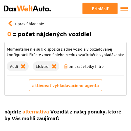
Das
Welt
Auto.
Prihlásiť
upraviť hľadanie
0
= počet nájdených vozidiel
Momentálne nie sú k dispozícii žiadne vozidlá v požadovanej
konfigurácii. Skúste zmeniť alebo zredukovať kritéria vyhľadávania:
Audi
Elektro
zmazať všetky filtre
aktivovať vyhľadávacieho agenta
nájdite
alternatíva
Vozidlá z našej ponuky, ktoré
by Vás mohli zaujímať: