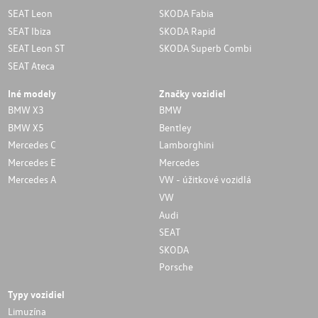
SEAT Leon
SKODA Fabia
SEAT Ibiza
SKODA Rapid
SEAT Leon ST
SKODA Superb Combi
SEAT Ateca
Iné modely
Značky vozidiel
BMW X3
BMW
BMW X5
Bentley
Mercedes C
Lamborghini
Mercedes E
Mercedes
Mercedes A
VW - úžitkové vozidlá
VW
Audi
SEAT
SKODA
Porsche
Typy vozidiel
Limuzína