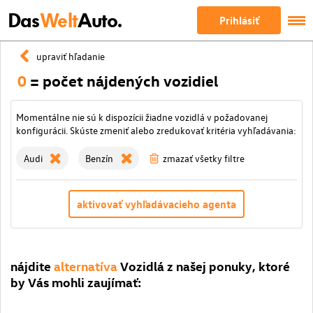
Das
Welt
Auto.
Prihlásiť
upraviť hľadanie
0
= počet nájdených vozidiel
Momentálne nie sú k dispozícii žiadne vozidlá v požadovanej
konfigurácii. Skúste zmeniť alebo zredukovať kritéria vyhľadávania:
Audi
Benzín
zmazať všetky filtre
aktivovať vyhľadávacieho agenta
nájdite
alternatíva
Vozidlá z našej ponuky, ktoré
by Vás mohli zaujímať: