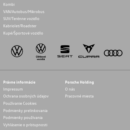
Kombi
VAN/Autobus/Mikrobus
SUV/Terénne vozidlo
Kabriolet/Roadster
Kupé/Športové vozidlo
Právne informácie
Porsche Holding
Impressum
O nás
Ochrana osobných údajov
Pracovné miesta
Používanie Cookies
Podmienky prelinkovania
Podmienky používania
Vyhlásenie o prístupnosti