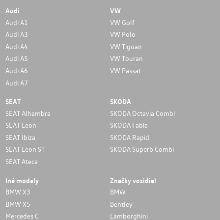
Audi
VW
Audi A1
VW Golf
Audi A3
VW Polo
Audi A4
VW Tiguan
Audi A5
VW Touran
Audi A6
VW Passat
Audi A7
SEAT
SKODA
SEAT Alhambra
SKODA Octavia Combi
SEAT Leon
SKODA Fabia
SEAT Ibiza
SKODA Rapid
SEAT Leon ST
SKODA Superb Combi
SEAT Ateca
Iné modely
Značky vozidiel
BMW X3
BMW
BMW X5
Bentley
Mercedes C
Lamborghini