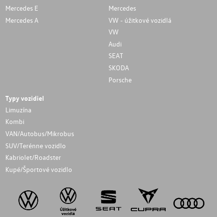
Mercedes E
Mercedes
Mercedes A
VW - úžitkové vozidlá
VW
Audi
SEAT
SKODA
Porsche
Typy vozidiel
Limuzína
Kombi
VAN/Autobus/Mikrobus
SUV/Terénne vozidlo
Kabriolet/Roadster
Kupé/Športové vozidlo