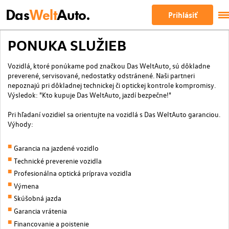
Das
Welt
Auto.
Prihlásiť
PONUKA SLUŽIEB
Vozidlá, ktoré ponúkame pod značkou Das WeltAuto, sú dôkladne
preverené, servisované, nedostatky odstránené. Naši partneri
nepoznajú pri dôkladnej technickej či optickej kontrole kompromisy.
Výsledok: "Kto kupuje Das WeltAuto, jazdí bezpečne!"
Pri hľadaní vozidiel sa orientujte na vozidlá s Das WeltAuto garanciou.
Výhody:
Garancia na jazdené vozidlo
Technické preverenie vozidla
Profesionálna optická príprava vozidla
Výmena
Skúšobná jazda
Garancia vrátenia
Financovanie a poistenie