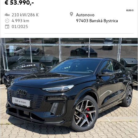
€ 53.990,-
8153/3
210 kW/286 K
Autonovo
4.993 km
97403 Banská Bystrica
01/2025