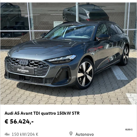
Audi A5 Avant TDI quattro 150kW STR
€ 56.424,-
8153/2
150 kW/204 K
Autonovo