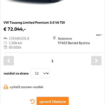
VW Touareg Limited Premium 3.0 V6 TDI
€ 72.044,-
8153/7
170 kW/231 K
Autonovo
1.504 km
97403 Banská Bystrica
05/2026
1
vozidiel na strane
vytlačiť zoznam vozidiel
upraviť hľadanie