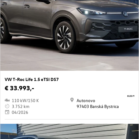
VW T-Roc Life 1.5 eTSI DS7
€ 33.993,-
8153/9
110 kW/150 K
Autonovo
3.752 km
97403 Banská Bystrica
04/2026