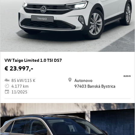
VW Taigo Limited 1.0 TSI DS7
€ 23.997,-
8153/8
85 kW/115 K
Autonovo
4.177 km
97403 Banská Bystrica
11/2025