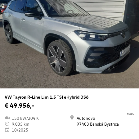
VW Tayron R-Line Lim 1.5 TSI eHybrid DS6
€ 49.956,-
8153/1
150 kW/204 K
Autonovo
9.035 km
97403 Banská Bystrica
10/2025