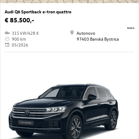
Audi Q6 Sportback e-tron quattro
€ 85.500,-
8153/6
315 kW/428 K
Autonovo
900 km
97403 Banská Bystrica
05/2026