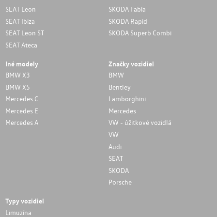
SEAT Leon
SKODA Fabia
SEAT Ibiza
SKODA Rapid
SEAT Leon ST
SKODA Superb Combi
SEAT Ateca
Iné modely
Značky vozidiel
BMW X3
BMW
BMW X5
Bentley
Mercedes C
Lamborghini
Mercedes E
Mercedes
Mercedes A
VW - úžitkové vozidlá
VW
Audi
SEAT
SKODA
Porsche
Typy vozidiel
Limuzína