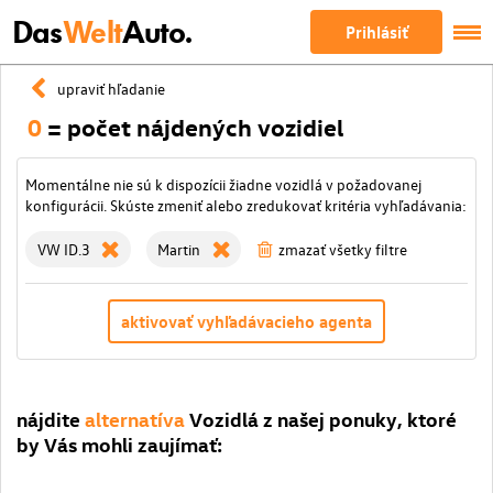
Das
Welt
Auto.
Prihlásiť
upraviť hľadanie
0
= počet nájdených vozidiel
Momentálne nie sú k dispozícii žiadne vozidlá v požadovanej
konfigurácii. Skúste zmeniť alebo zredukovať kritéria vyhľadávania:
VW ID.3
Martin
zmazať všetky filtre
aktivovať vyhľadávacieho agenta
nájdite
alternatíva
Vozidlá z našej ponuky, ktoré
by Vás mohli zaujímať: