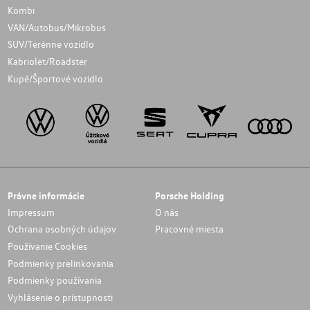
Kombi
VAN/Autobus/Mikrobus
SUV/Terénne vozidlo
Kabriolet/Roadster
Kupé/Športové vozidlo
Právne informácie
Porsche Holding
Impressum
O nás
Ochrana osobných údajov
Pracovné miesta
Používanie Cookies
Podmienky prelinkovania
Podmienky používania
Vyhlásenie o prístupnosti