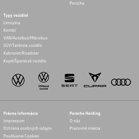
Porsche
Typy vozidiel
Limuzína
Kombi
VAN/Autobus/Mikrobus
SUV/Terénne vozidlo
Kabriolet/Roadster
Kupé/Športové vozidlo
Právne informácie
Porsche Holding
Impressum
O nás
Ochrana osobných údajov
Pracovné miesta
Používanie Cookies