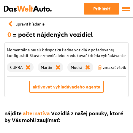
Das
Welt
Auto.
Prihlásiť
upraviť hľadanie
0
= počet nájdených vozidiel
Momentálne nie sú k dispozícii žiadne vozidlá v požadovanej
konfigurácii. Skúste zmeniť alebo zredukovať kritéria vyhľadávania:
CUPRA
Martin
Modrá
zmazať všetky fil
aktivovať vyhľadávacieho agenta
nájdite
alternatíva
Vozidlá z našej ponuky, ktoré
by Vás mohli zaujímať: