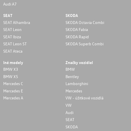
Audi A7
SEAT
SKODA
SEAT Alhambra
SKODA Octavia Combi
SEAT Leon
SKODA Fabia
SEAT Ibiza
SKODA Rapid
SEAT Leon ST
SKODA Superb Combi
SEAT Ateca
Iné modely
Značky vozidiel
BMW X3
BMW
BMW X5
Bentley
Mercedes C
Lamborghini
Mercedes E
Mercedes
Mercedes A
VW - úžitkové vozidlá
VW
Audi
SEAT
SKODA